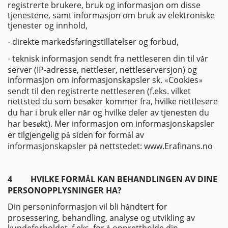
registrerte brukere, bruk og informasjon om disse
tjenestene, samt informasjon om bruk av elektroniske
tjenester og innhold,
direkte markedsf
ringstillatelser og forbud,
·
ø
teknisk informasjon sendt fra nettleseren din til v
r
·
å
server (IP-adresse, nettleser, nettleserversjon) og
informasjon om informasjonskapsler sk.
Cookies
«
»
sendt til den registrerte nettleseren (f.eks. vilket
nettsted du som bes
ker kommer fra, hvilke nettlesere
ø
du har i bruk eller n
r og hvilke deler av tjenesten du
å
har bes
kt). Mer informasjon om informasjonskapsler
ø
er tilgjengelig p
siden for form
l av
å
å
informasjonskapsler p
nettstedet: www.Erafinans.no
å
4
HVILKE FORM
L KAN BEHANDLINGEN AV DINE
Å
PERSONOPPLYSNINGER HA?
Din personinformasjon vil bli h
ndtert for
å
prosessering, behandling, analyse og utvikling av
kundeforholdet, f.eks. for
opprettholde din