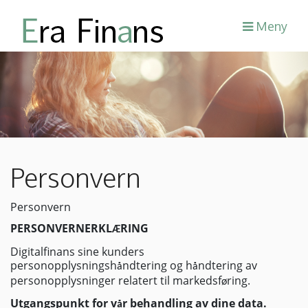
Meny
Personvern
Personvern
PERSONVERNERKL
RING
Æ
Digitalfinans sine kunders
personopplysningsh
ndtering og h
ndtering av
å
å
personopplysninger relatert til markedsf
ring.
ø
Utgangspunkt for v
r behandling av dine data.
å