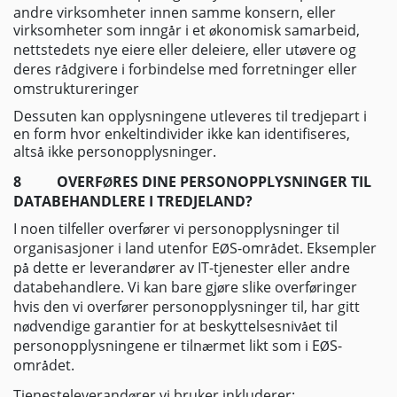
andre virksomheter innen samme konsern, eller
virksomheter som inng
r i et
konomisk samarbeid,
å
ø
nettstedets nye eiere eller deleiere, eller ut
vere og
ø
deres r
dgivere i forbindelse med forretninger eller
å
omstruktureringer
Dessuten kan opplysningene utleveres til tredjepart i
en form hvor enkeltindivider ikke kan identifiseres,
alts
ikke personopplysninger.
å
8
OVERF
RES DINE PERSONOPPLYSNINGER TIL
Ø
DATABEHANDLERE I TREDJELAND?
I noen tilfeller overf
rer vi personopplysninger til
ø
organisasjoner i land utenfor E
S-omr
det. Eksempler
Ø
å
p
dette er leverand
rer av IT-tjenester eller andre
å
ø
databehandlere. Vi kan bare gj
re slike overf
ringer
ø
ø
hvis den vi overf
rer personopplysninger til, har gitt
ø
n
dvendige garantier for at beskyttelsesniv
et til
ø
å
personopplysningene er tiln
rmet likt som i E
S-
æ
Ø
omr
det.
å
Tjenesteleverand
rer vi bruker inkluderer:
ø