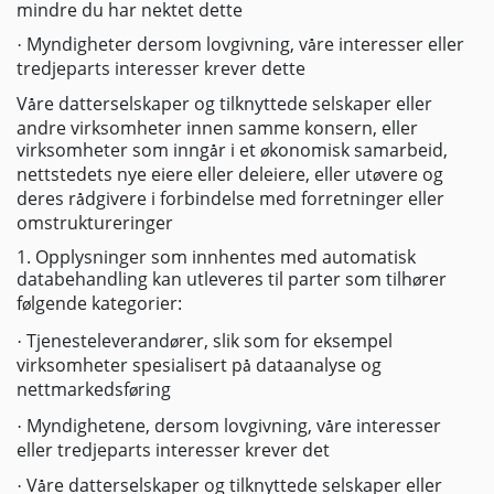
mindre du har nektet dette
Myndigheter dersom lovgivning, v
re interesser eller
·
å
tredjeparts interesser krever dette
V
re datterselskaper og tilknyttede selskaper eller
å
andre virksomheter innen samme konsern, eller
virksomheter som inng
r i et
konomisk samarbeid,
å
ø
nettstedets nye eiere eller deleiere, eller ut
vere og
ø
deres r
dgivere i forbindelse med forretninger eller
å
omstruktureringer
1.
Opplysninger som innhentes med automatisk
databehandling kan utleveres til parter som tilh
rer
ø
f
lgende kategorier:
ø
Tjenesteleverand
rer, slik som for eksempel
·
ø
virksomheter spesialisert p
dataanalyse og
å
nettmarkedsf
ring
ø
Myndighetene, dersom lovgivning, v
re interesser
·
å
eller tredjeparts interesser krever det
V
re datterselskaper og tilknyttede selskaper eller
·
å