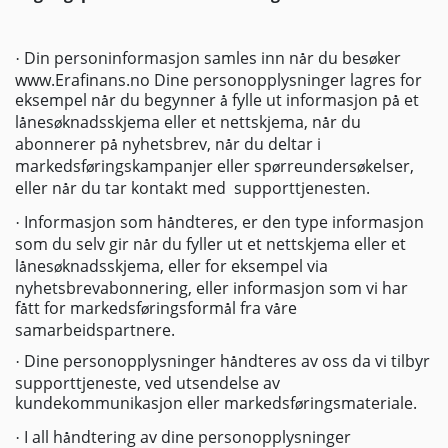
Din personinformasjon samles inn n
r du bes
ker
·
å
ø
www.Erafinans.no Dine personopplysninger lagres for
eksempel n
r du begynner
fylle ut informasjon p
et
å
å
å
l
nes
knadsskjema eller et nettskjema, n
r du
å
ø
å
abonnerer p
nyhetsbrev, n
r du deltar i
å
å
markedsf
ringskampanjer eller sp
rreunders
kelser,
ø
ø
ø
eller n
r du tar kontakt med
supporttjenesten.
å
Informasjon som h
ndteres, er den type informasjon
·
å
som du selv gir n
r du fyller ut et nettskjema eller et
å
l
nes
knadsskjema, eller for eksempel via
å
ø
nyhetsbrevabonnering, eller informasjon som vi har
f
tt for markedsf
ringsform
l fra v
re
å
ø
å
å
samarbeidspartnere.
Dine personopplysninger h
ndteres av oss da vi tilbyr
·
å
supporttjeneste, ved utsendelse av
kundekommunikasjon eller markedsf
ringsmateriale.
ø
I all h
ndtering av dine personopplysninger
·
å