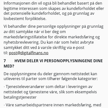
Informasjonen din vil ogs
bli behandlet basert p
den
å
å
legitime interessen som skapes av kundeforholdet eller
det potensielle kundeforholdet, og p
grunnlag av
å
lovbestemt forpliktelse.
Vi behandler dine personlige opplysninger p
grunnlag
å
av ditt samtykke n
r vi ber deg om
å
markedsf
ringstillatelse for direkte markedsf
ring og
ø
ø
nyhetsbrevlevering. Du kan n
r som helst avbryte
å
samtykket ditt ved
varsle skriftlig via e-post
å
til:
post@digitalfinans.no
7
HVEM DELER VI PERSONOPPLYSNINGENE DINE
MED?
De opplysningene du deler gjennom nettstedet kan
utleveres til parter som tilh
rer f
lgende kategorier:
ø
ø
Tjenesteleverand
rer som deltar i leveringen av
·
ø
nettstedet og tjenestene v
re, slik som eksempelvis
å
betalingstjenester
V
re samarbeidspartnere innen markedsf
ring, med
·
å
ø