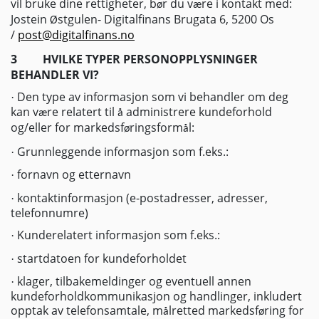
vil bruke dine rettigheter, b
r du v
re i kontakt med:
ø
æ
Jostein
stgulen- Digitalfinans Brugata 6, 5200 Os
Ø
/
post@digitalfinans.no
3
HVILKE TYPER PERSONOPPLYSNINGER
BEHANDLER VI?
Den type av informasjon som vi behandler om deg
·
kan v
re relatert til
administrere kundeforhold
æ
å
og/eller for markedsf
ringsform
l:
ø
å
Grunnleggende informasjon som f.eks.:
·
fornavn og etternavn
·
kontaktinformasjon (e-postadresser, adresser,
·
telefonnumre)
Kunderelatert informasjon som f.eks.:
·
startdatoen for kundeforholdet
·
klager, tilbakemeldinger og eventuell annen
·
kundeforholdkommunikasjon og handlinger, inkludert
opptak av telefonsamtale, m
lretted markedsf
ring for
å
ø