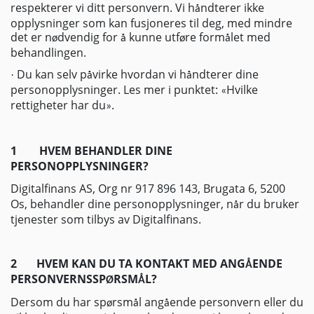
respekterer vi ditt personvern. Vi h
ndterer ikke
å
opplysninger som kan fusjoneres til deg, med mindre
det er n
dvendig for
kunne utf
re form
let med
ø
å
ø
å
behandlingen.
Du kan selv p
virke hvordan vi h
ndterer dine
·
å
å
personopplysninger. Les mer i punktet:
Hvilke
«
rettigheter har du
.
»
1
HVEM BEHANDLER DINE
PERSONOPPLYSNINGER?
Digitalfinans AS, Org nr 917 896
143, Brugata 6, 5200
Os, behandler dine personopplysninger, n
r du bruker
å
tjenester som tilbys av Digitalfinans.
2
HVEM KAN DU TA KONTAKT MED ANG
ENDE
Å
PERSONVERNSSP
RSM
L?
Ø
Å
Dersom du har sp
rsm
l ang
ende personvern eller du
ø
å
å