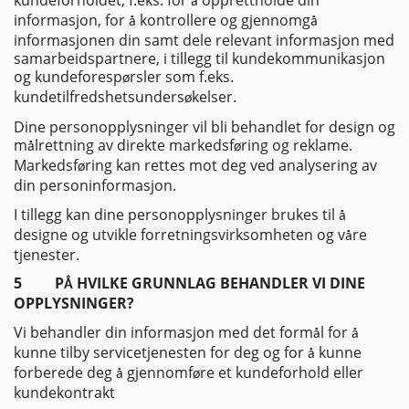
å
informasjon, for
kontrollere og gjennomg
å
å
informasjonen din samt dele relevant informasjon med
samarbeidspartnere, i tillegg til kundekommunikasjon
og kundeforesp
rsler som f.eks.
ø
kundetilfredshetsunders
kelser.
ø
Dine personopplysninger vil bli behandlet for design og
m
lrettning av direkte markedsf
ring og reklame.
å
ø
Markedsf
ring kan rettes mot deg ved analysering av
ø
din personinformasjon.
I tillegg kan dine personopplysninger brukes til
å
designe og utvikle forretningsvirksomheten og v
re
å
tjenester.
5
P
HVILKE GRUNNLAG BEHANDLER VI DINE
Å
OPPLYSNINGER?
Vi behandler din informasjon med det form
l for
å
å
kunne tilby servicetjenesten for deg og for
kunne
å
forberede deg
gjennomf
re et kundeforhold eller
å
ø
kundekontrakt